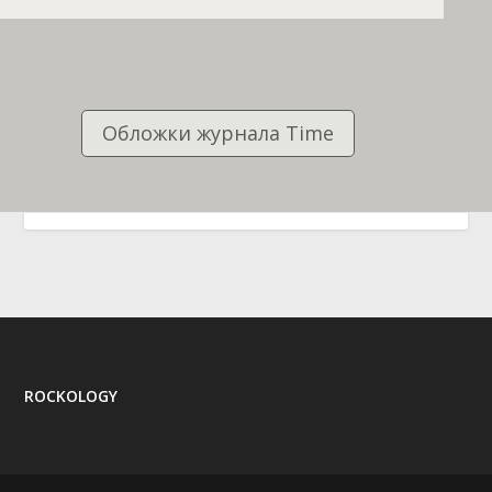
[do_widget id=rpwe_widget-51] [do_widget id=rpwe_widget-32]
Обложки журнала Time
ROCKOLOGY