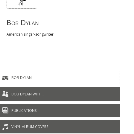
Bob Dylan
American singer-songwriter

BOB DYLAN

BOB DYLAN WITH...

PUBLICATIONS

VINYL ALBUM COVERS