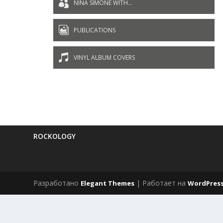

NINA SIMONE WITH...

PUBLICATIONS

VINYL ALBUM COVERS
ROCKOLOGY
Разработано
| Работает на
Elegant Themes
WordPres