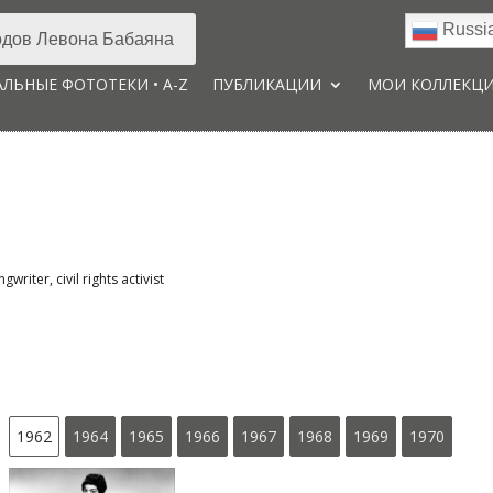
Russi
дов Левона Бабаяна
ЛЬНЫЕ ФОТОТЕКИ • A-Z
ПУБЛИКАЦИИ
МОИ КОЛЛЕКЦ
writer, civil rights activist
1962
1964
1965
1966
1967
1968
1969
1970