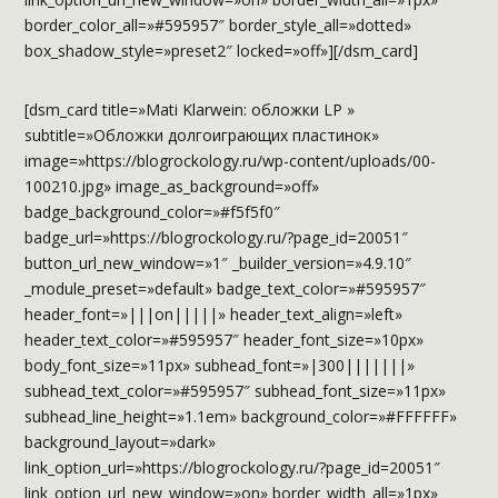
border_color_all=»#595957″ border_style_all=»dotted»
box_shadow_style=»preset2″ locked=»off»][/dsm_card]
[dsm_card title=»Mati Klarwein: обложки LP »
subtitle=»Обложки долгоиграющих пластинок»
image=»https://blogrockology.ru/wp-content/uploads/00-
100210.jpg» image_as_background=»off»
badge_background_color=»#f5f5f0″
badge_url=»https://blogrockology.ru/?page_id=20051″
button_url_new_window=»1″ _builder_version=»4.9.10″
_module_preset=»default» badge_text_color=»#595957″
header_font=»|||on|||||» header_text_align=»left»
header_text_color=»#595957″ header_font_size=»10px»
body_font_size=»11px» subhead_font=»|300|||||||»
subhead_text_color=»#595957″ subhead_font_size=»11px»
subhead_line_height=»1.1em» background_color=»#FFFFFF»
background_layout=»dark»
link_option_url=»https://blogrockology.ru/?page_id=20051″
link_option_url_new_window=»on» border_width_all=»1px»