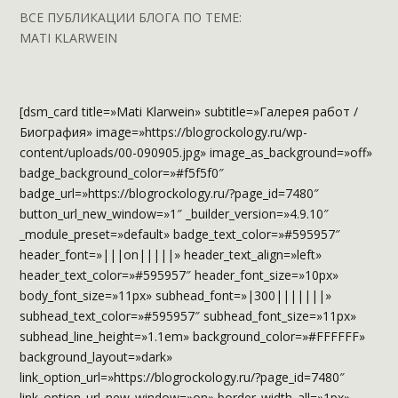
ВСЕ ПУБЛИКАЦИИ БЛОГА ПО ТЕМЕ:
MATI KLARWEIN
[dsm_card title=»Mati Klarwein» subtitle=»Галерея работ /
Биография» image=»https://blogrockology.ru/wp-
content/uploads/00-090905.jpg» image_as_background=»off»
badge_background_color=»#f5f5f0″
badge_url=»https://blogrockology.ru/?page_id=7480″
button_url_new_window=»1″ _builder_version=»4.9.10″
_module_preset=»default» badge_text_color=»#595957″
header_font=»|||on|||||» header_text_align=»left»
header_text_color=»#595957″ header_font_size=»10px»
body_font_size=»11px» subhead_font=»|300|||||||»
subhead_text_color=»#595957″ subhead_font_size=»11px»
subhead_line_height=»1.1em» background_color=»#FFFFFF»
background_layout=»dark»
link_option_url=»https://blogrockology.ru/?page_id=7480″
link_option_url_new_window=»on» border_width_all=»1px»