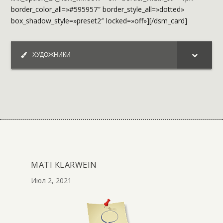
border_color_all=»#595957″ border_style_all=»dotted»
box_shadow_style=»preset2″ locked=»off»][/dsm_card]
ХУДОЖНИКИ
MATI KLARWEIN
Июл 2, 2021