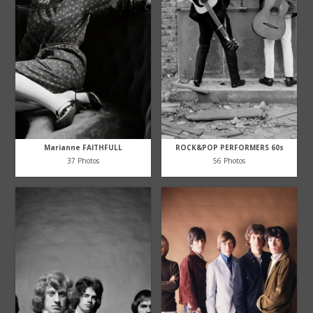
Marianne FAITHFULL
ROCK&POP PERFORMERS 60s
37 Photos
56 Photos