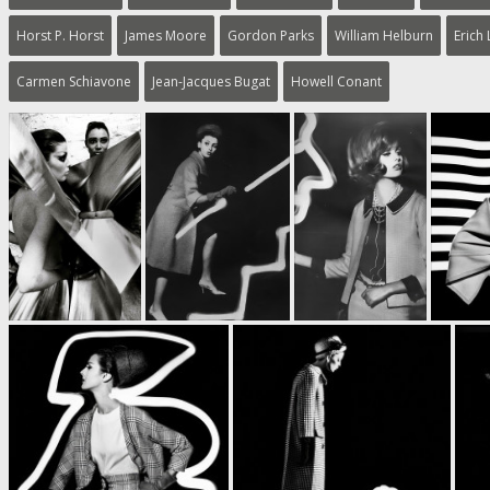
Horst P. Horst
James Moore
Gordon Parks
William Helburn
Erich
Carmen Schiavone
Jean-Jacques Bugat
Howell Conant