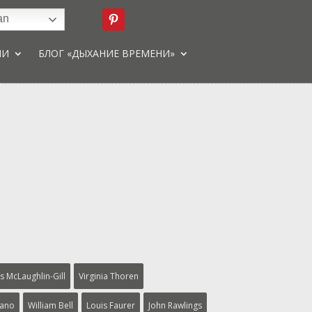
an
ИИ
БЛОГ «ДЫХАНИЕ ВРЕМЕНИ»
s McLaughlin-Gill
Virginia Thoren
lano
William Bell
Louis Faurer
John Rawlings