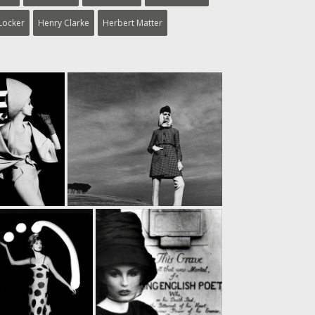
 Locker
Henry Clarke
Herbert Matter