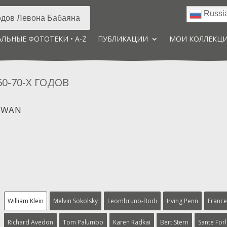
Russi
дов Левона Бабаяна
ЛЬНЫЕ ФОТОТЕКИ • A-Z
ПУБЛИКАЦИИ
МОИ КОЛЛЕКЦ
0-70-Х ГОДОВ
owan
William Klein
Melvin Sokolsky
Leombruno-Bodi
Irving Penn
France
Richard Avedon
Tom Palumbo
Karen Radkai
Bert Stern
Sante For