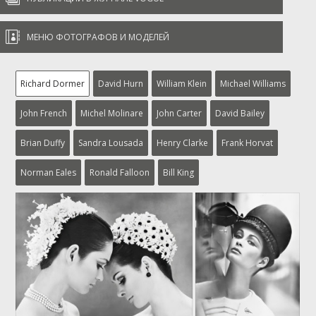

МЕНЮ ФОТОГРАФОВ И МОДЕЛЕЙ
Richard Dormer
David Hurn
William Klein
Michael Williams
John French
Michel Molinare
John Carter
David Bailey
Brian Duffy
Sandra Lousada
Henry Clarke
Frank Horvat
Norman Eales
Ronald Falloon
Bill King