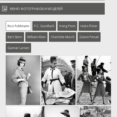

МЕНЮ ФОТОГРАФОВ И МОДЕЛЕЙ
Rico Puhlmann
F.C. Gundlach
Irving Penn
Hubs Floter
Bert Stern
William Klein
Charlotte March
Gianni Penati
Gunnar Larsen