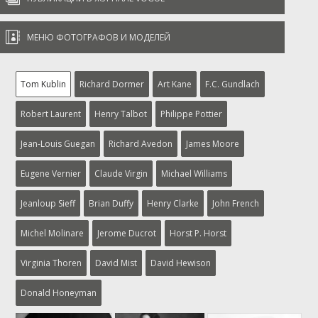

МЕНЮ ФОТОГРАФОВ И МОДЕЛЕЙ
Tom Kublin
Richard Dormer
Art Kane
F.C. Gundlach
Robert Laurent
Henry Talbot
Philippe Pottier
Jean-Louis Guegan
Richard Avedon
James Moore
Eugene Vernier
Claude Virgin
Michael Williams
Jeanloup Sieff
Brian Duffy
Henry Clarke
John French
Michel Molinare
Jerome Ducrot
Horst P. Horst
Virginia Thoren
David Mist
David Hewison
Donald Honeyman