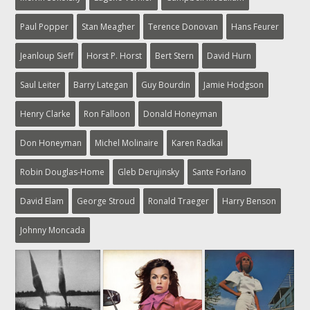
Paul Popper
Stan Meagher
Terence Donovan
Hans Feurer
Jeanloup Sieff
Horst P. Horst
Bert Stern
David Hurn
Saul Leiter
Barry Lategan
Guy Bourdin
Jamie Hodgson
Henry Clarke
Ron Falloon
Donald Honeyman
Don Honeyman
Michel Molinaire
Karen Radkai
Robin Douglas-Home
Gleb Derujinsky
Sante Forlano
David Elam
George Stroud
Ronald Traeger
Harry Benson
Johnny Moncada