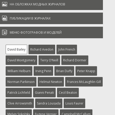

НА ОБЛОЖКАХ МОДНЫХ ЖУРНАЛОВ

ПУБЛИКАЦИИ В ЖУРНАЛАХ

МЕНЮ ФОТОГРАФОВ И МОДЕЛЕЙ
David Bailey
Richard Avedon
John French
David Montgomery
Terry O’Neill
Richard Dormer
William Helburn
Irving Penn
Brian Duffy
Peter Knapp
Norman Parkinson
Helmut Newton
Frances McLaughlin-Gill
Patrick Lichfield
Gianni Penati
Cecil Beaton
Clive Arrowsmith
Sandra Lousada
Louis Faurer
Melvin Sokolsky
Eugene Vernier
Campbell McCallum